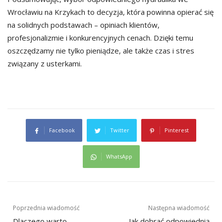
Wrocławiu na Krzykach to decyzja, która powinna opierać się
na solidnych podstawach – opiniach klientów,
profesjonalizmie i konkurencyjnych cenach. Dzięki temu
oszczędzamy nie tylko pieniądze, ale także czas i stres
związany z usterkami.
Facebook
Twitter
Pinterest
WhatsApp
Nawigacja
Poprzednia wiadomość
Następna wiadomość
Dlaczego warto
Jak dobrać odpowiednią