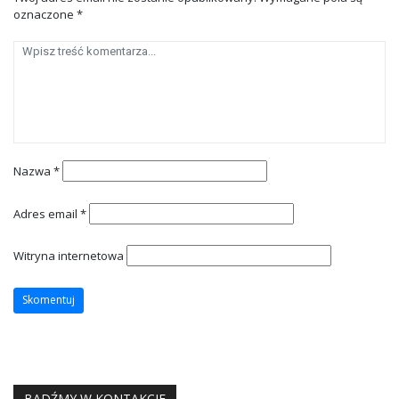
oznaczone
*
Nazwa
*
Adres email
*
Witryna internetowa
BĄDŹMY W KONTAKCIE