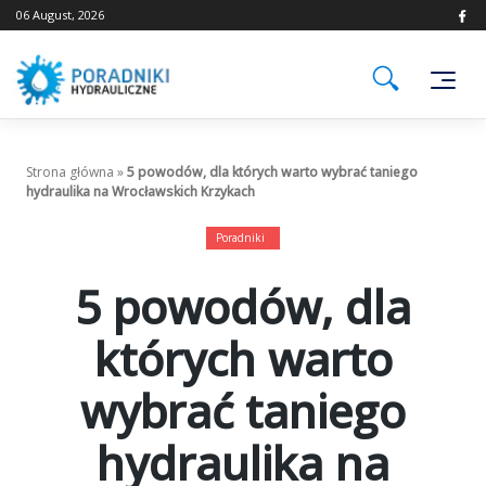
Skip
06 August, 2026
to
content
Strona główna
»
5 powodów, dla których warto wybrać taniego
hydraulika na Wrocławskich Krzykach
Poradniki
5 powodów, dla
których warto
wybrać taniego
hydraulika na