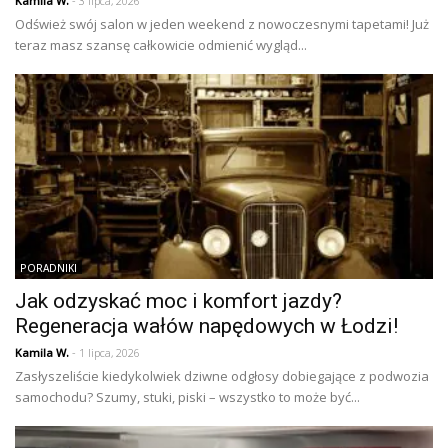
Kamila W.
- 3 lipca, 2026
Odśwież swój salon w jeden weekend z nowoczesnymi tapetami! Już
teraz masz szansę całkowicie odmienić wygląd...
PORADNIKI
Jak odzyskać moc i komfort jazdy?
Regeneracja wałów napędowych w Łodzi!
Kamila W.
- 1 lipca, 2026
Zasłyszeliście kiedykolwiek dziwne odgłosy dobiegające z podwozia
samochodu? Szumy, stuki, piski – wszystko to może być...