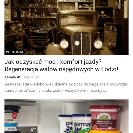
PORADNIKI
Jak odzyskać moc i komfort jazdy?
Regeneracja wałów napędowych w Łodzi!
Kamila W.
- 1 lipca, 2026
Zasłyszeliście kiedykolwiek dziwne odgłosy dobiegające z podwozia
samochodu? Szumy, stuki, piski – wszystko to może być...