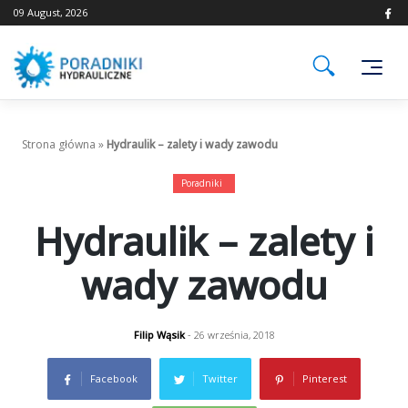
Skip
09 August, 2026
to
content
Strona główna
»
Hydraulik – zalety i wady zawodu
Poradniki
Hydraulik – zalety i
wady zawodu
Filip Wąsik
- 26 września, 2018
Facebook
Twitter
Pinterest