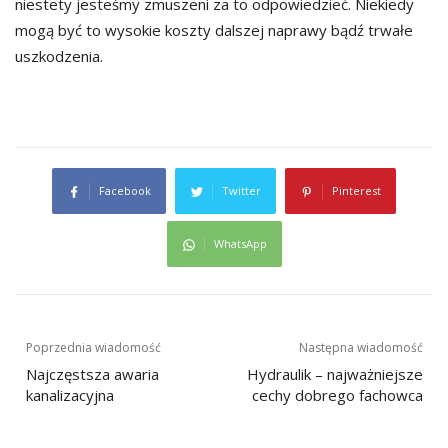
niestety jesteśmy zmuszeni za to odpowiedzieć. Niekiedy
mogą być to wysokie koszty dalszej naprawy bądź trwałe
uszkodzenia.
Facebook
Twitter
Pinterest
WhatsApp
Nawigacja
Poprzednia wiadomość
Następna wiadomość
wpisu
Najczęstsza awaria
Hydraulik – najważniejsze
kanalizacyjna
cechy dobrego fachowca