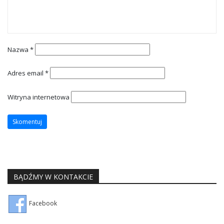
Nazwa
*
Adres email
*
Witryna internetowa
BĄDŹMY W KONTAKCIE
Facebook