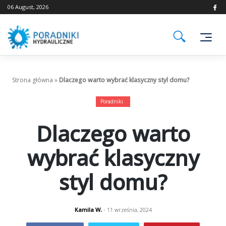
Skip
06 August, 2026
to
content
Strona główna
»
Dlaczego warto wybrać klasyczny styl domu?
Poradniki
Dlaczego warto
wybrać klasyczny
styl domu?
Kamila W.
- 11 września, 2024