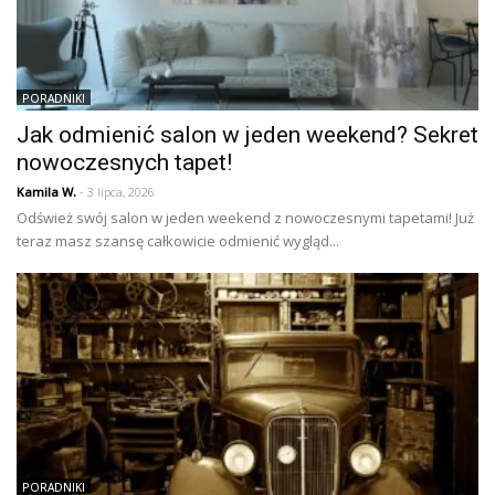
PORADNIKI
Jak odmienić salon w jeden weekend? Sekret
nowoczesnych tapet!
Kamila W.
- 3 lipca, 2026
Odśwież swój salon w jeden weekend z nowoczesnymi tapetami! Już
teraz masz szansę całkowicie odmienić wygląd...
PORADNIKI