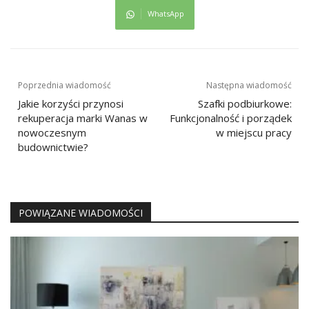
WhatsApp
Nawigacja
Poprzednia wiadomość
Następna wiadomość
wpisu
Jakie korzyści przynosi
Szafki podbiurkowe:
rekuperacja marki Wanas w
Funkcjonalność i porządek
nowoczesnym
w miejscu pracy
budownictwie?
POWIĄZANE WIADOMOŚCI