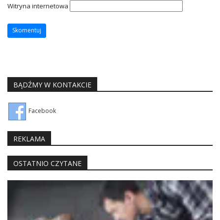
Witryna internetowa
BĄDŹMY W KONTAKCIE
Facebook
REKLAMA
OSTATNIO CZYTANE