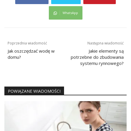
WhatsApp
Nawigacja
Poprzednia wiadomość
Następna wiadomość
wpisu
Jak oszczędzać wodę w
Jakie elementy są
domu?
potrzebne do zbudowania
systemu rynnowego?
POWIĄZANE WIADOMOŚCI