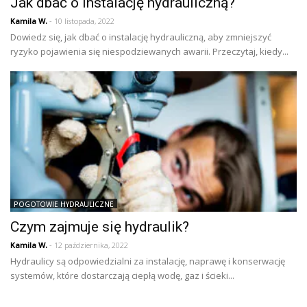
Jak dbać o instalację hydrauliczną?
Kamila W.
- 10 listopada, 2022
Dowiedz się, jak dbać o instalację hydrauliczną, aby zmniejszyć
ryzyko pojawienia się niespodziewanych awarii. Przeczytaj, kiedy...
POGOTOWIE HYDRAULICZNE
Czym zajmuje się hydraulik?
Kamila W.
- 12 października, 2022
Hydraulicy są odpowiedzialni za instalację, naprawę i konserwację
systemów, które dostarczają ciepłą wodę, gaz i ścieki...