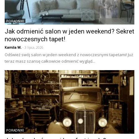
PORADNIKI
Jak odmienić salon w jeden weekend? Sekret
nowoczesnych tapet!
Kamila W.
- 3 lipca, 2026
Odśwież swój salon w jeden weekend z nowoczesnymi tapetami! Już
teraz masz szansę całkowicie odmienić wygląd...
PORADNIKI