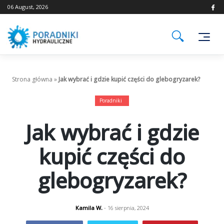
Skip
06 August, 2026
to
content
Strona główna
»
Jak wybrać i gdzie kupić części do glebogryzarek?
Poradniki
Jak wybrać i gdzie
kupić części do
glebogryzarek?
Kamila W.
- 16 sierpnia, 2024