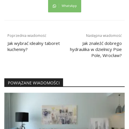
WhatsApp
Nawigacja
Poprzednia wiadomość
Następna wiadomość
wpisu
Jak wybrać idealny taboret
Jak znaleźć dobrego
kuchenny?
hydraulika w dzielnicy Psie
Pole, Wrocław?
POWIĄZANE WIADOMOŚCI