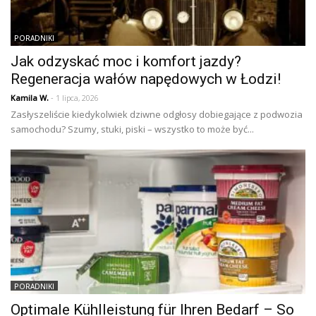
PORADNIKI
Jak odzyskać moc i komfort jazdy?
Regeneracja wałów napędowych w Łodzi!
Kamila W.
- 1 lipca, 2026
Zasłyszeliście kiedykolwiek dziwne odgłosy dobiegające z podwozia
samochodu? Szumy, stuki, piski – wszystko to może być...
PORADNIKI
Optimale Kühlleistung für Ihren Bedarf – So