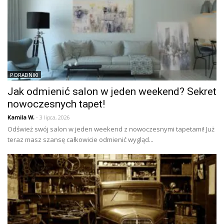
PORADNIKI
Jak odmienić salon w jeden weekend? Sekret
nowoczesnych tapet!
Kamila W.
- 3 lipca, 2026
Odśwież swój salon w jeden weekend z nowoczesnymi tapetami! Już
teraz masz szansę całkowicie odmienić wygląd...