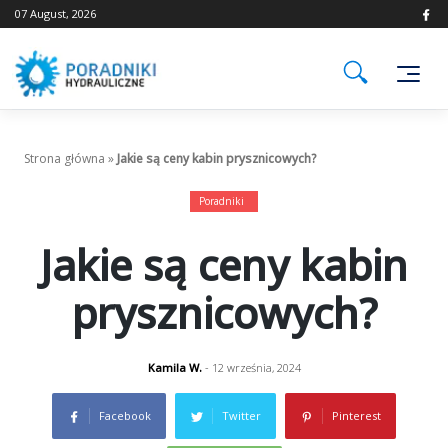
Skip
07 August, 2026
to
content
Strona główna
»
Jakie są ceny kabin prysznicowych?
Poradniki
Jakie są ceny kabin
prysznicowych?
Kamila W.
- 12 września, 2024
Facebook
Twitter
Pinterest