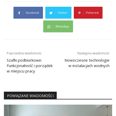
Facebook
Twitter
Pinterest
WhatsApp
Nawigacja
Poprzednia wiadomość
Następna wiadomość
wpisu
Szafki podbiurkowe:
Nowoczesne technologie
Funkcjonalność i porządek
w instalacjach wodnych
w miejscu pracy
POWIĄZANE WIADOMOŚCI