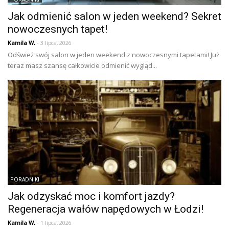
Jak odmienić salon w jeden weekend? Sekret
nowoczesnych tapet!
Kamila W.
- 3 lipca, 2026
Odśwież swój salon w jeden weekend z nowoczesnymi tapetami! Już
teraz masz szansę całkowicie odmienić wygląd...
PORADNIKI
Jak odzyskać moc i komfort jazdy?
Regeneracja wałów napędowych w Łodzi!
Kamila W.
- 1 lipca, 2026