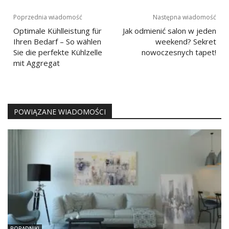
Nawigacja
Poprzednia wiadomość
Następna wiadomość
wpisu
Optimale Kühlleistung für
Jak odmienić salon w jeden
Ihren Bedarf – So wählen
weekend? Sekret
Sie die perfekte Kühlzelle
nowoczesnych tapet!
mit Aggregat
POWIĄZANE WIADOMOŚCI
PORADNIKI