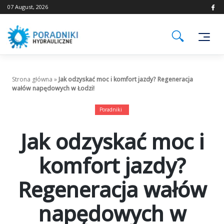
Skip
07 August, 2026
to
content
Strona główna
»
Jak odzyskać moc i komfort jazdy? Regeneracja
wałów napędowych w Łodzi!
Poradniki
Jak odzyskać moc i
komfort jazdy?
Regeneracja wałów
napędowych w