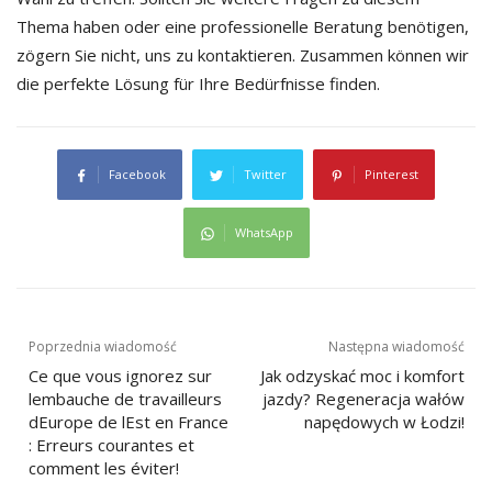
Thema haben oder eine professionelle Beratung benötigen,
zögern Sie nicht, uns zu kontaktieren. Zusammen können wir
die perfekte Lösung für Ihre Bedürfnisse finden.
Facebook
Twitter
Pinterest
WhatsApp
Nawigacja
Poprzednia wiadomość
Następna wiadomość
wpisu
Ce que vous ignorez sur
Jak odzyskać moc i komfort
lembauche de travailleurs
jazdy? Regeneracja wałów
dEurope de lEst en France
napędowych w Łodzi!
: Erreurs courantes et
comment les éviter!