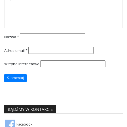
Nazwa
*
Adres email
*
Witryna internetowa
BĄDŹMY W KONTAKCIE
Facebook