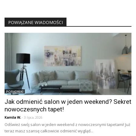
POWIĄZANE WIADOMOŚCI
PORADNIKI
Jak odmienić salon w jeden weekend? Sekret
nowoczesnych tapet!
Kamila W.
- 3 lipca, 2026
Odśwież swój salon w jeden weekend z nowoczesnymi tapetami! Już
teraz masz szansę całkowicie odmienić wygląd...